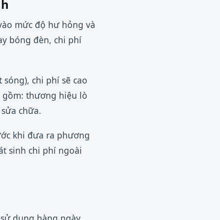
nh
c vào mức độ hư hỏng và
hay bóng đèn, chi phí
sóng), chi phí sẽ cao
o gồm: thương hiệu lò
u sửa chữa.
rước khi đưa ra phương
t sinh chi phí ngoài
en sử dụng hàng ngày