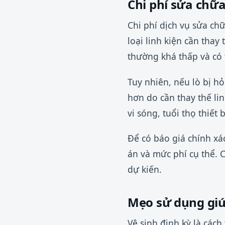
Chi phí sửa chữ
Chi phí dịch vụ sửa ch
loại linh kiện cần thay
thường khá thấp và có 
Tuy nhiên, nếu lò bị h
hơn do cần thay thế li
vi sóng, tuổi thọ thiết
Để có báo giá chính xác
án và mức phí cụ thể. 
dự kiến.
Mẹo sử dụng giúp
Vệ sinh định kỳ là cách