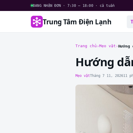
ĐANG NHẬN ĐƠN · 7:30 – 18:00 · cả tuần
Trung Tâm Điện Lạnh
Trang chủ
Mẹo vặt
Hướng 
Hướng dẫn 
Mẹo vặt
Tháng 7 11, 2026
11 p