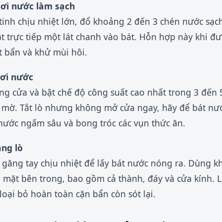
hơi nước làm sạch
tinh chịu nhiệt lớn, đổ khoảng 2 đến 3 chén nước sạc
t trực tiếp một lát chanh vào bát. Hỗn hợp này khi đ
 bẩn và khử mùi hôi.
hơi nước
óng cửa và bật chế độ công suất cao nhất trong 3 đến 
bị mờ. Tắt lò nhưng không mở cửa ngay, hãy để bát n
nước ngấm sâu và bong tróc các vụn thức ăn.
ng lò
 găng tay chịu nhiệt để lấy bát nước nóng ra. Dùng 
 mặt bên trong, bao gồm cả thành, đáy và cửa kính. L
oại bỏ hoàn toàn cặn bẩn còn sót lại.