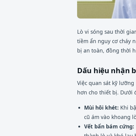
Lò vi sóng sau thời gi
tiềm ẩn nguy cơ cháy n
bị an toàn, đồng thời 
Dấu hiệu nhận bi
Việc quan sát kỹ lưỡng
hơn cho thiết bị. Dưới
Mùi hôi khét:
Khi bậ
cũ ám vào khoang lò
Vết bẩn bám cứng:
thành lò và khó lau