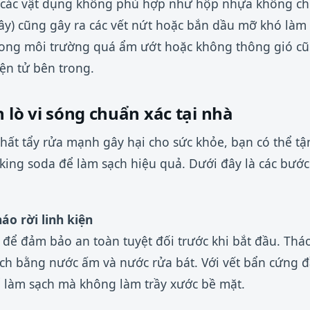
 các vật dụng không phù hợp như hộp nhựa không chị
tây) cũng gây ra các vết nứt hoặc bắn dầu mỡ khó làm 
trong môi trường quá ẩm ướt hoặc không thông gió c
ện tử bên trong.
h lò vi sóng chuẩn xác tại nhà
hất tẩy rửa mạnh gây hại cho sức khỏe, bạn có thể tậ
ing soda để làm sạch hiệu quả. Dưới đây là các bước t
áo rời linh kiện
 để đảm bảo an toàn tuyệt đối trước khi bắt đầu. Thá
ạch bằng nước ấm và nước rửa bát. Với vết bẩn cứng đ
ể làm sạch mà không làm trầy xước bề mặt.