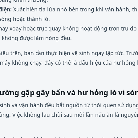
điện:
Xuất hiện tia lửa nhỏ bên trong khi vận hành, t
óng hoặc thành lò.
ay xoay hoặc trục quay không hoạt động trơn tru do 
n không được làm nóng đều.
iệu trên, bạn cần thực hiện vệ sinh ngay lập tức. Tr
 máy không chạy, đây có thể là dấu hiệu của hư hỏng l
ờng gặp gây bẩn và hư hỏng lò vi só
 sinh và vận hành đều bắt nguồn từ thói quen sử dụ
ùng. Việc không lau chùi sau mỗi lần nấu ăn là nguy