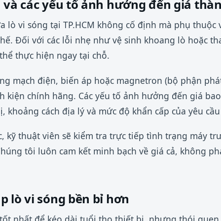
a và các yếu tố ảnh hưởng đến giá thà
ữa lò vi sóng tại TP.HCM không cố định mà phụ thuộ
 thế. Đối với các lỗi nhẹ như vệ sinh khoang lò hoặc t
thể thực hiện ngay tại chỗ.
ỏng mạch điện, biến áp hoặc magnetron (bộ phận phát 
nh kiện chính hãng. Các yếu tố ảnh hưởng đến giá ba
 bị, khoảng cách địa lý và mức độ khẩn cấp của yêu cầ
, kỹ thuật viên sẽ kiểm tra trực tiếp tình trạng máy t
Chúng tôi luôn cam kết minh bạch về giá cả, không phá
 lò vi sóng bền bỉ hơn
 tốt nhất để kéo dài tuổi thọ thiết bị, nhưng thói qu