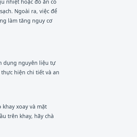
u nhiệt hoặc đồ ăn có
sạch. Ngoài ra, việc để
ũng làm tăng nguy cơ
n dụng nguyên liệu tự
hực hiện chi tiết và an
o khay xoay và mặt
ầu trên khay, hãy chà