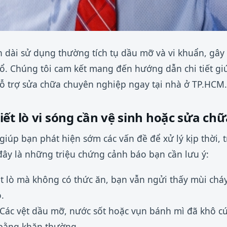
an dài sử dụng thường tích tụ dầu mỡ và vi khuẩn, gây
ổ. Chúng tôi cam kết mang đến hướng dẫn chi tiết giú
hỗ trợ sửa chữa chuyên nghiệp ngay tại nhà ở TP.HCM.
ết lò vi sóng cần vệ sinh hoặc sửa ch
 giúp bạn phát hiện sớm các vấn đề để xử lý kịp thời,
 đây là những triệu chứng cảnh báo bạn cần lưu ý:
t lò mà không có thức ăn, bạn vẫn ngửi thấy mùi chá
.
Các vệt dầu mỡ, nước sốt hoặc vụn bánh mì đã khô c
 bằng khăn thường.