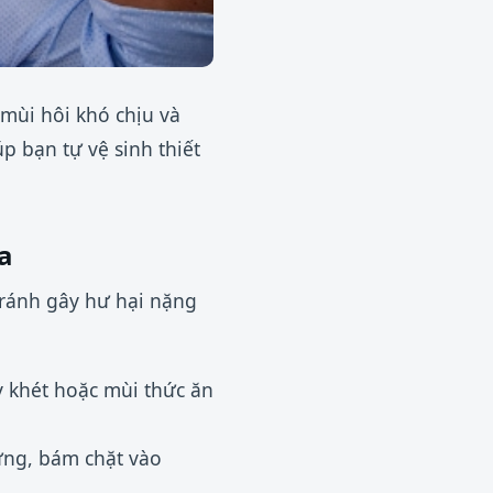
 mùi hôi khó chịu và
p bạn tự vệ sinh thiết
ữa
 tránh gây hư hại nặng
y khét hoặc mùi thức ăn
ứng, bám chặt vào