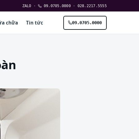
ZALO
·
09.0705.0000
·
028.2217.5555
ửa chữa
Tin tức
09.0705.0000
oàn