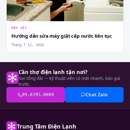
MẸO VẶT
Hướng dẫn sửa máy giặt cấp nước liên tục
Tháng 7 12, 2026
Cần thợ điện lạnh tận nơi?
Gọi tổng đài — kỹ thuật viên có mặt nhanh, báo giá
trước.
Chat Zalo
09.0705.0000
Trung Tâm Điện Lạnh