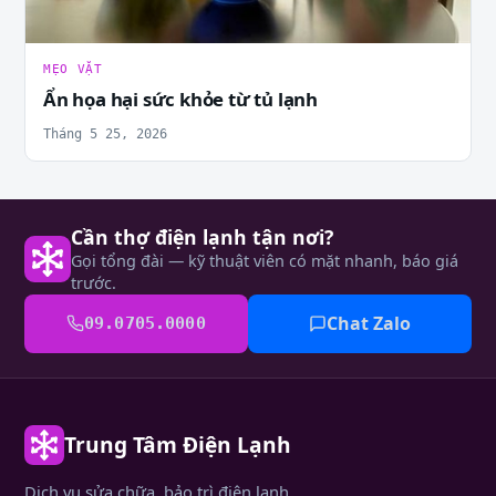
MẸO VẶT
Ẩn họa hại sức khỏe từ tủ lạnh
Tháng 5 25, 2026
Cần thợ điện lạnh tận nơi?
Gọi tổng đài — kỹ thuật viên có mặt nhanh, báo giá
trước.
Chat Zalo
09.0705.0000
Trung Tâm Điện Lạnh
Dịch vụ sửa chữa, bảo trì điện lạnh