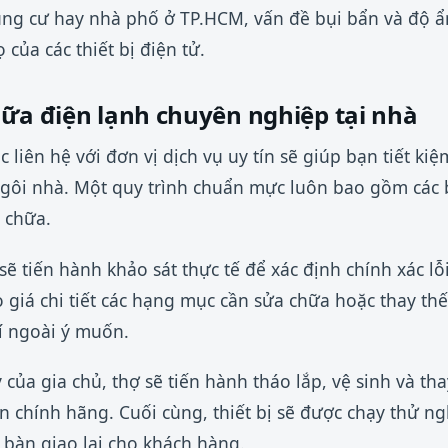
hung cư hay nhà phố ở TP.HCM, vấn đề bụi bẩn và độ ẩ
 của các thiết bị điện tử.
hữa điện lạnh chuyên nghiệp tại nhà
ệc liên hệ với đơn vị dịch vụ uy tín sẽ giúp bạn tiết k
ngôi nhà. Một quy trình chuẩn mực luôn bao gồm các 
a chữa.
 sẽ tiến hành khảo sát thực tế để xác định chính xác 
o giá chi tiết các hạng mục cần sửa chữa hoặc thay thế
í ngoài ý muốn.
của gia chủ, thợ sẽ tiến hành tháo lắp, vệ sinh và th
n chính hãng. Cuối cùng, thiết bị sẽ được chạy thử 
 bàn giao lại cho khách hàng.