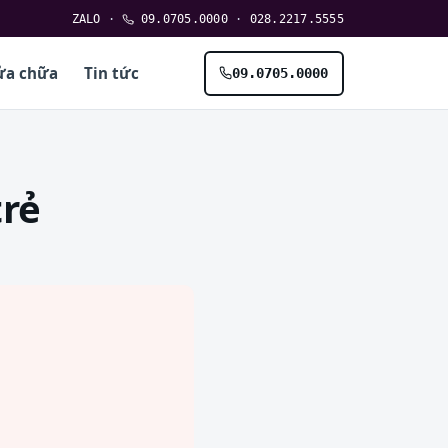
ZALO
·
09.0705.0000
·
028.2217.5555
ửa chữa
Tin tức
09.0705.0000
trẻ