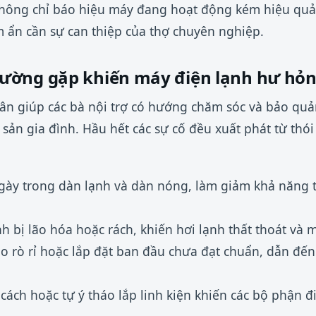
hông chỉ báo hiệu máy đang hoạt động kém hiệu quả
ềm ẩn cần sự can thiệp của thợ chuyên nghiệp.
ường gặp khiến máy điện lạnh hư hỏ
ân giúp các bà nội trợ có hướng chăm sóc và bảo quản
i sản gia đình. Hầu hết các sự cố đều xuất phát từ th
ngày trong dàn lạnh và dàn nóng, làm giảm khả năng t
nh bị lão hóa hoặc rách, khiến hơi lạnh thất thoát và m
do rò rỉ hoặc lắp đặt ban đầu chưa đạt chuẩn, dẫn đến
ách hoặc tự ý tháo lắp linh kiện khiến các bộ phận đi