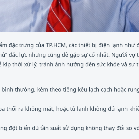
m đặc trưng của TP.HCM, các thiết bị điện lạnh như 
hủ” đắc lực nhưng cũng dễ gặp sự cố nhất. Người vợ 
 kịp thời xử lý, tránh ảnh hưởng đến sức khỏe và sự t
n bình thường, kèm theo tiếng kêu lạch cạch hoặc run
òa thổi ra không mát, hoặc tủ lạnh không đủ lạnh k
ng đột biến dù tần suất sử dụng không thay đổi so vớ