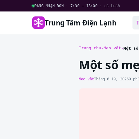
ĐANG NHẬN ĐƠN · 7:30 – 18:00 · cả tuần
Trung Tâm Điện Lạnh
Trang chủ
Mẹo vặt
Một số
Một số mẹ
Mẹo vặt
Tháng 6 19, 2026
9 ph